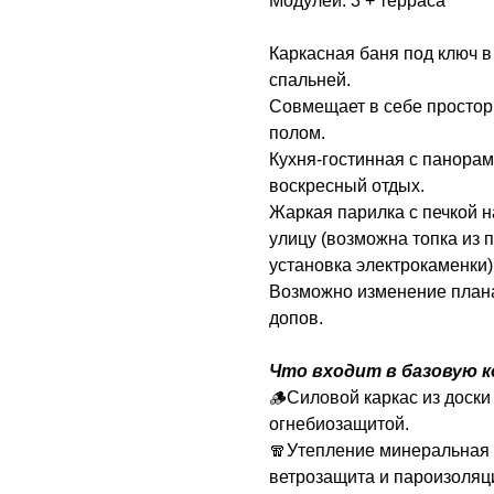
Модулей: 3 + терраса
Каркасная баня под ключ 
спальней.
Совмещает в себе просто
полом.
Кухня-гостинная с панора
воскресный отдых.
Жаркая парилка с печкой н
улицу (возможна топка из 
установка электрокаменки)
Возможно изменение плана
допов.
Что входит в базовую 
🪵Силовой каркас из доск
огнебиозащитой.
🧣Утепление минеральная в
ветрозащита и пароизоляц