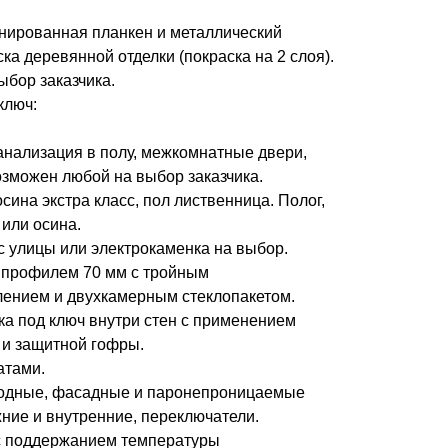
нированная планкен и металлический
ка деревянной отделки (покраска на 2 слоя).
ыбор заказчика.
ключ:
анализация в полу, межкомнатные двери,
озможен любой на выбор заказчика.
сина экстра класс, пол лиственница. Полог,
 или осина.
 с улицы или электрокаменка на выбор.
 профилем 70 мм с тройным
ением и двухкамерным стеклопакетом.
ка под ключ внутри стен с применением
) и защитной гофры.
атами.
иодные, фасадные и паронепроницаемые
жние и внутренние, переключатели.
с поддержанием температуры