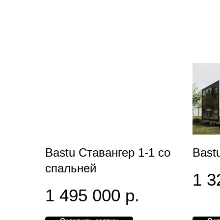
Bastu Ставангер 1-1 со
Bast
спальней
1 3
1 495 000
р.