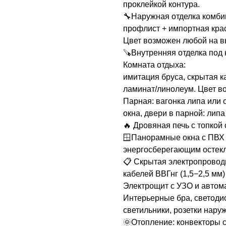
проклейкой контура.
🔧Наружная отделка комби
профлист + импортная крас
Цвет возможен любой на в
🪚Внутренняя отделка под 
Комната отдыха:
имитация бруса, скрытая к
ламинат/линолеум. Цвет в
Парная: вагонка липа или о
окна, двери в парной: липа
🔥 Дровяная печь с топкой
🪟Панорамные окна с ПВХ
энергосберегающим остекл
📋 Скрытая электропровод
кабелей ВВГнг (1,5−2,5 мм
Электрощит с УЗО и автом
Интерьерные бра, светод
светильники, розетки нару
🌞Отопление: конвекторы 