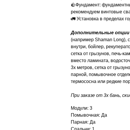
🪨Фундамент: фундаментны
рекомендуем винтовые сва
🚛 Установка в пределах го
Дополнительные опции 
(например Shaman Long), с
внутри, бойлер, рекуперато
сетка от грызунов, печь-к
вместо ламината, водосточ
3х метров, сетка от грызун
парной, помывочное отдел
термососна или редкие по
При заказе от 3х бань, ск
Модули: 3
Помывочная: Да
Парная: Да
Спальни: 1