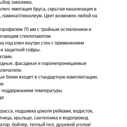
ыбор заказчика.
ключ: имитация бруса, скрытая канализация в
, ламинат/линолеум. Цвет возможен любой на
профилем 70 мм с тройным остеклением и
егающим стеклопакетом.
ка под ключ внутри стен с применением
) и защитной гофры.
атами.
иодные, фасадные и паронепроницаемые
ключатели.
е блоки входят в стандартную комплектацию,
и.
с поддержанием температуры
да
расса, подшивка цоколя рейками, водосток,
тница, крыльцо, сантехника и водопровод
атор, бойлер, теплый пол, душевой уголок/