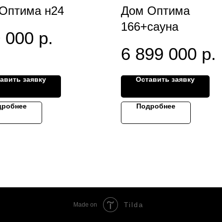
Оптима н24
Дом Оптима
166+сауна
 000
р.
6 899 000
р.
авить заявку
Оставить заявку
дробнее
Подробнее
Tilda
Made on