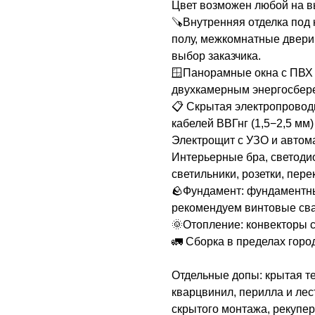
Цвет возможен любой на в
🪚Внутренняя отделка под 
полу, межкомнатные двери
выбор заказчика.
🪟Панорамные окна с ПВХ 
двухкамерным энергосбер
📋 Скрытая электропровод
кабелей ВВГнг (1,5−2,5 мм
Электрощит с УЗО и автом
Интерьерные бра, светод
светильники, розетки, пере
🪨Фундамент: фундаментны
рекомендуем винтовые сва
🌞Отопление: конвекторы 
🚛 Сборка в пределах горо
Отдельные допы: крытая те
кварцвинил, перилла и лес
скрытого монтажа, рекупер