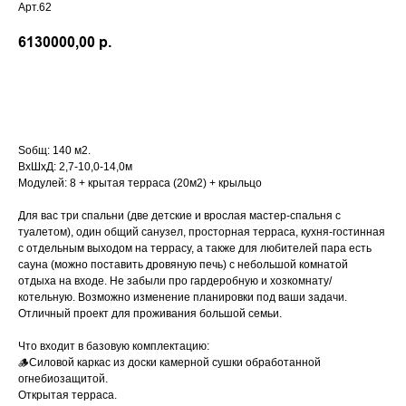
Арт.62
6130000,00
р.
Оставить заявку
Sобщ: 140 м2.
ВхШхД: 2,7-10,0-14,0м
Модулей: 8 + крытая терраса (20м2) + крыльцо
Для вас три спальни (две детские и врослая мастер-спальня с
туалетом), один общий санузел, просторная терраса, кухня-гостинная
с отдельным выходом на террасу, а также для любителей пара есть
сауна (можно поставить дровяную печь) с небольшой комнатой
отдыха на входе. Не забыли про гардеробную и хозкомнату/
котельную. Возможно изменение планировки под ваши задачи.
Отличный проект для проживания большой семьи.
Что входит в базовую комплектацию:
🪵Силовой каркас из доски камерной сушки обработанной
огнебиозащитой.
Открытая терраса.