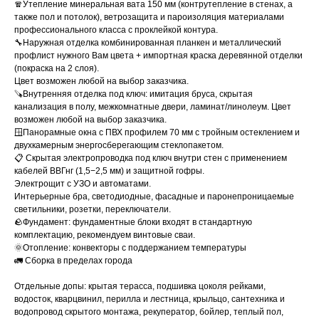
🧣Утепление минеральная вата 150 мм (контрутепление в стенах, а
также пол и потолок), ветрозащита и пароизоляция материалами
профессионального класса с проклейкой контура.
🔧Наружная отделка комбинированная планкен и металлический
профлист нужного Вам цвета + импортная краска деревянной отделки
(покраска на 2 слоя).
Цвет возможен любой на выбор заказчика.
🪚Внутренняя отделка под ключ: имитация бруса, скрытая
канализация в полу, межкомнатные двери, ламинат/линолеум. Цвет
возможен любой на выбор заказчика.
🪟Панорамные окна с ПВХ профилем 70 мм с тройным остеклением и
двухкамерным энергосберегающим стеклопакетом.
📋 Скрытая электропроводка под ключ внутри стен с применением
кабелей ВВГнг (1,5−2,5 мм) и защитной гофры.
Электрощит с УЗО и автоматами.
Интерьерные бра, светодиодные, фасадные и паронепроницаемые
светильники, розетки, переключатели.
🪨Фундамент: фундаментные блоки входят в стандартную
комплектацию, рекомендуем винтовые сваи.
🌞Отопление: конвекторы с поддержанием температуры
🚛 Сборка в пределах города
Отдельные допы: крытая терасса, подшивка цоколя рейками,
водосток, кварцвинил, перилла и лестница, крыльцо, сантехника и
водопровод скрытого монтажа, рекуператор, бойлер, теплый пол,