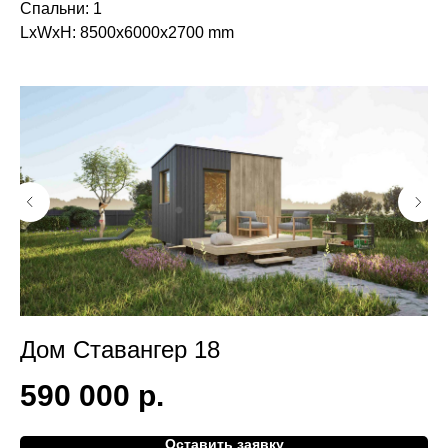
Спальни: 1
LxWxH: 8500x6000x2700 mm
Дом Ставангер 18
Д
590 000
р.
2
Оставить заявку