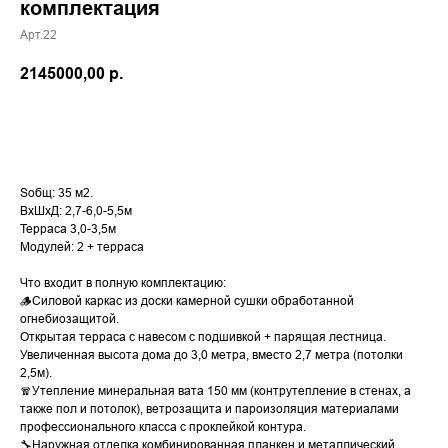
комплектация
Арт.22
2145000,00
р.
Оформить заявку
Sобщ: 35 м2.
ВхШхД: 2,7-6,0-5,5м
Терраса 3,0-3,5м
Модулей: 2 + терраса
Что входит в полную комплектацию:
🪵Силовой каркас из доски камерной сушки обработанной
огнебиозащитой.
Открытая терраса с навесом с подшивкой + парящая лестница.
Увеличенная высота дома до 3,0 метра, вместо 2,7 метра (потолки
2,5м).
🧣Утепление минеральная вата 150 мм (контрутепление в стенах, а
также пол и потолок), ветрозащита и пароизоляция материалами
профессионального класса с проклейкой контура.
🔧Наружная отделка комбинированная планкен и металлический