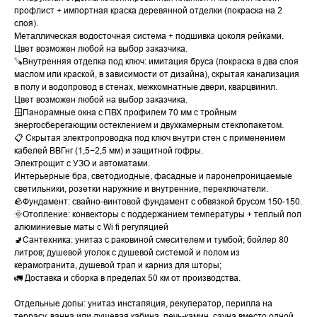
профлист + импортная краска деревянной отделки (покраска на 2
слоя).
Металлическая водосточная система + подшивка цоколя рейками.
Цвет возможен любой на выбор заказчика.
🪚Внутренняя отделка под ключ: имитация бруса (покраска в два слоя
маслом или краской, в зависимости от дизайна), скрытая канализация
в полу и водопровод в стенах, межкомнатные двери, кварцвинил.
Цвет возможен любой на выбор заказчика.
🪟Панорамные окна с ПВХ профилем 70 мм с тройным
энергосберегающим остеклением и двухкамерным стеклопакетом.
📋 Скрытая электропроводка под ключ внутри стен с применением
кабелей ВВГнг (1,5−2,5 мм) и защитной гофры.
Электрощит с УЗО и автоматами.
Интерьерные бра, светодиодные, фасадные и паронепроницаемые
светильники, розетки наружние и внутренние, переключатели.
🪨Фундамент: свайно-винтовой фундамент с обвязкой брусом 150-150.
🌞Отопление: конвекторы с поддержанием температуры + теплый пол
алюминиевые маты с Wi fi регуляцией
🚽Сантехника: унитаз с раковиной смесителем и тумбой; бойлер 80
литров; душевой уголок с душевой системой и полом из
керамогранита, душевой трап и карниз для шторы;
🚛 Доставка и сборка в пределах 50 км от производства.
Отдельные допы: унитаз инсталяция, рекуператор, перилла на
террасу, ванна или душевая кабина, печь-камин, сауна вместо одной