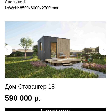
Спальни: 1
LxWxH: 8500x6000x2700 mm
Дом Ставангер 18
Д
590 000
р.
1
Оставить заявку